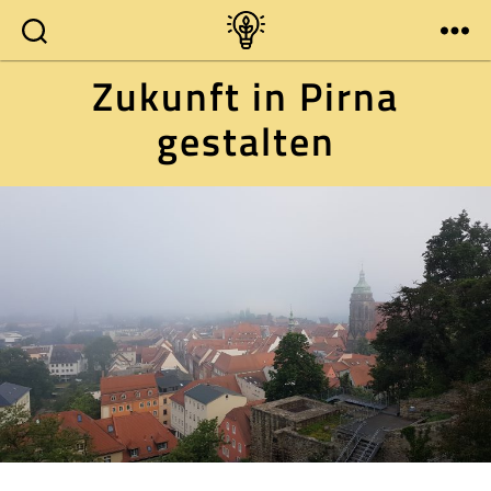
Zukunft
Zukunft in Pirna
in
Pirna
gestalten
mitgestalten