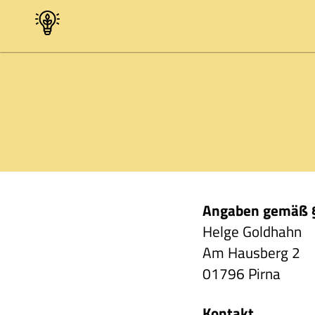
Zukunft
in
Pirna
mitgestalten
Angaben gemäß 
Helge Goldhahn
Am Hausberg 2
01796 Pirna
Kontakt