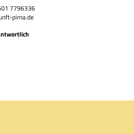
3501 7796336
unft-pirna.de
antwortlich